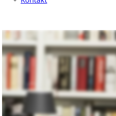
„So können wir
nicht
weitermachen“