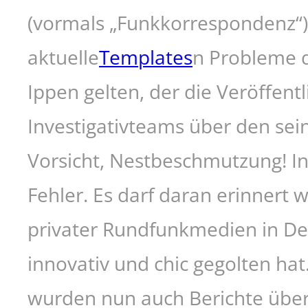
(vormals „Funkkorrespondenz“) 
aktuelle
Templates
n Probleme darf der Ukas des Münchener Vielzeitungsverlegers Dirk Ippen gelten, der die Veröffentlichung einer Enthüllungsgeschichte seines ehemaligen Investigativteams über den seinerzeitigen „Bild“-Chefredakteur Julian Reichelt stoppte. Vorsicht, Nestbeschmutzung! Inzwischen empfindet Ippen die Totalzensur selbst als Fehler. Es darf daran erinnert werden, dass vor rund 40 Jahren mit dem Aufkommen privater Rundfunkmedien in Deutschland der Medienjournalismus auch einmal als innovativ und chic gegolten hat. Auf den früheren Fernsehseiten der Tageszeitungen wurden nun auch Berichte über die oft lauten, skurrilen Machtkämpfe im Privatfernsehen und Privatradio abgedruckt. Und da sich unter den streitenden Gesellschaftern in der Überzahl Verleger befanden, beobachtete – und kontrollierte – sich die Branche auf einmal selbst. Offensichtlicher Machtmissbrauch So war es plötzlich vorbei mit dem „Chefarzt“-Prinzip, wonach man bitte nicht schlecht übereinander rede, auch im Fall chirurgischer Kunstfehler nicht. Presse hatte keinen „blinden Fleck“ mehr. Als „Focus“ 1993 auf den Markt kam, wies das Nachrichtenmagazin wie selbstverständlich ein Medienressort aus. Woraufhin auch der „Spiegel“ seine Anstrengungen vergrößerte, was zu Ressort- und Unterressortbildungen ganz unterschiedlicher Art führte. Heute firmiert unter dem Namen „Netzwelt“ eine Schrägstrich-Erweiterung des Ressorts „Wirtschaft“. Am allgemeinen Bedeutungsverlust des Medienjournalismus ändert jedoch auch die erfolgreiche Einführung von Onlinemagazinen wie „Übermedien“ insgesamt wenig. Man ist heute schon dankbar, wenn sich „Reschke Fernsehen“ aus der ARD noch einmal den höchst unappetitlichen Geschichten und Umtrieben des Ex-„Bild“- Chefredakteurs Reichelt widmet, dessen offensichtlicher Machtmissbrauch und de facto frauenverachtender Stil dem Hause Springer ganz offenbar erst dann zu viel wurden, als zu viel davon 